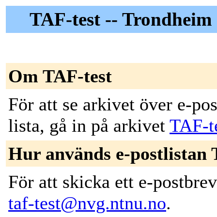
TAF-test -- Trondheim 
Om TAF-test
För att se arkivet över e-po
lista, gå in på arkivet
TAF-t
Hur används e-postlistan 
För att skicka ett e-postbrev 
taf-test@nvg.ntnu.no
.